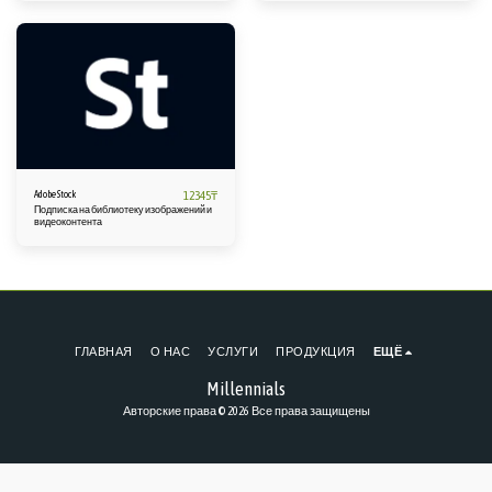
форматов в PDF, комментировать и
для бизнеса любого масштаба.
аннотировать документы, заполнять и
подписывать формы, а также защищать
конфиденциальную информацию.
12345
₸
Adobe Stock
Подписка на библиотеку изображений и
видеоконтента
ГЛАВНАЯ
О НАС
УСЛУГИ
ПРОДУКЦИЯ
ЕЩЁ
Millennials
Авторские права © 2026 Все права защищены