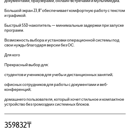
документами, браузерами, онлайн-встречами и мультимедиа.
Большой экран 23,8″ обеспечивает комфортную работу с текстом
и графикой.
Быстрый SSD-накопитель — минимальные задержки при запуске
программ.
Возможность выбора и установки операционной системы под
свои нужды благодаря версии без ОС.
Для кого
Прекрасный выбор для:
студентов и учеников для учебы и дистанционных занятий;
офисных сотрудников для работы с документами и веб-
конференций;
домашнего пользователя, который хочет стильное и компактное
устройство без громоздких системных блоков.
359832
₸