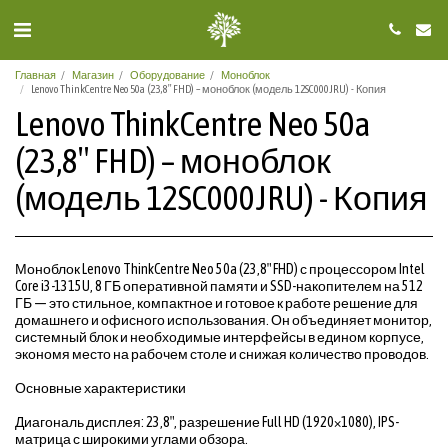
Главная
Магазин
Оборудование
Моноблок
Lenovo ThinkCentre Neo 50a (23,8″ FHD) – моноблок (модель 12SC000JRU) - Копия
Lenovo ThinkCentre Neo 50a
(23,8″ FHD) – моноблок
(модель 12SC000JRU) - Копия
Моноблок Lenovo ThinkCentre Neo 50a (23,8″ FHD) с процессором Intel
Core i3-1315U, 8 ГБ оперативной памяти и SSD-накопителем на 512
ГБ — это стильное, компактное и готовое к работе решение для
домашнего и офисного использования. Он объединяет монитор,
системный блок и необходимые интерфейсы в едином корпусе,
экономя место на рабочем столе и снижая количество проводов.
Основные характеристики
Диагональ дисплея: 23,8″, разрешение Full HD (1920×1080), IPS-
матрица с широкими углами обзора.