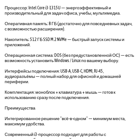
Процессор: Intel Core i3-1315U — энергоэффективный и
производительный для задач офиса, учебы, мультимедиа.
Оперативная память: 8 ГБ (достаточно для повседневных задач,
с возможностью расширения).
Накопитель: 512 ГБ SSD M.2 NVMe — быстрый запуск системы и
приложений.
Операционная система: DOS (без предустановленной ОС) — есть
возможность установить Windows / Linux по вашему выбору.
Интерфейсы подключения: USB-A, USB-C, HDMI, RJ-45,
аудиоразъёмы — полный набор для офисной и домашней
периферии.
Комплектация: моноблок + клавиатура + мышь — готов к
использованию сразу после подключения.
Преимущества
Интегрированное решение "всё-в-одном" — минимум места,
максимум удобства.
Современный i3-процессор подходит для работы с